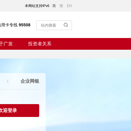
本网站支持IPv6
简
繁
EN
信用卡专线
95508
于广发
投资者关系
企业网银
欢迎登录