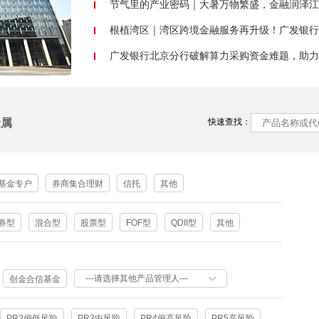
节气里的产业密码｜大暑万物繁盛，金融润泽江
根植湾区｜湾区跨境金融服务再升级！广发银行横琴
广发银行北京分行破解算力采购资金难题，助力科
金属
快速查找：
基金专户
券商集合理财
信托
其他
券型
混合型
股票型
FOF型
QDII型
其他
---请选择其他产品管理人---
创金合信基金
PR2偏低风险
PR3中风险
PR4偏高风险
PR5高风险