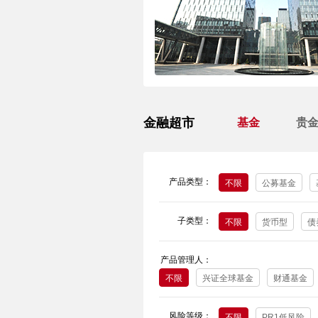
金融超市
基金
贵
产品类型：
不限
公募基金
子类型：
不限
货币型
债
产品管理人：
不限
兴证全球基金
财通基金
风险等级：
不限
PR1低风险