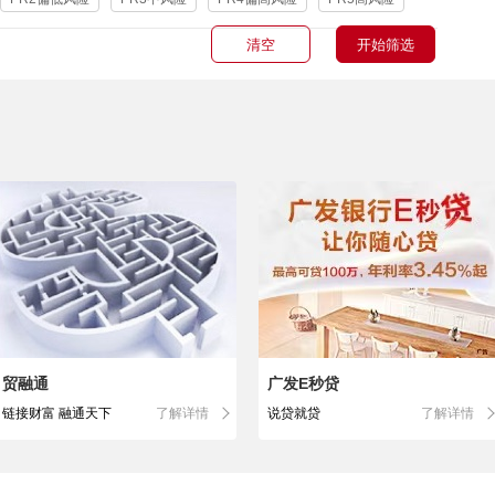
清空
开始筛选
贸融通
广发E秒贷
链接财富 融通天下
了解详情
说贷就贷
了解详情