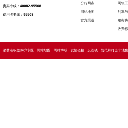
分行网点
网银工
贵宾专线：
40082-95508
网站地图
利率与
信用卡专线：
95508
官方渠道
服务协
收费标
消费者权益保护专区
网站地图
网站声明
友情链接
反洗钱
防范和打击非法