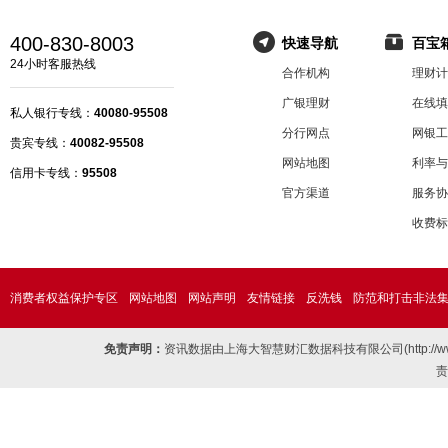
400-830-8003
快速导航
百宝
24小时客服热线
合作机构
理财计
广银理财
在线填
私人银行专线：
40080-95508
分行网点
网银工
贵宾专线：
40082-95508
网站地图
利率与
信用卡专线：
95508
官方渠道
服务协
收费标
消费者权益保护专区
网站地图
网站声明
友情链接
反洗钱
防范和打击非法
免责声明：
资讯数据由上海大智慧财汇数据科技有限公司(http://
责