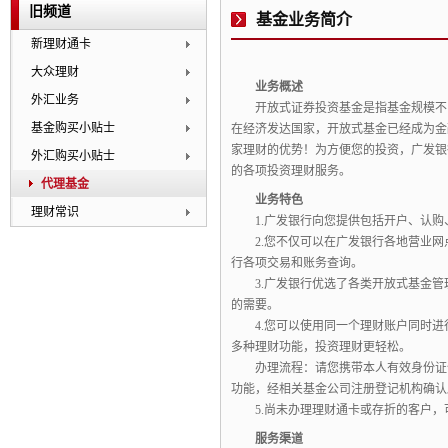
旧频道
基金业务简介
新理财通卡
大众理财
业务概述
外汇业务
开放式证券投资基金是指基金规模不
基金购买小贴士
在经济发达国家，
开放式基金已经成为金
家理财的优势！
为方便您的投资，
广发银
外汇购买小贴士
的各项投资理财服务。
代理基金
业务特色
理财常识
1.
广发银行向您提供包括开户、认购
2.
您不仅可以在广发银行各地营业网
行各项交易和账务查询。
3.
广发银行优选了各类开放式基金管
的需要。
4.
您可以使用同一个理财账户同时进
多种理财功能，投资理财更轻松。
办理流程：请您携带本人有效身份证
功能，
经相关基金公司注册登记机构确认
5.
尚未办理理财通卡或存折的客户，
服务渠道