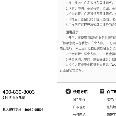
1.
开户渠道：广发银行各营业网点。
2.
认购、申购、基金转换、赎回、基
3.
资金划转：广发银行各营业网点、
4.
转托管、基金代码卡挂失
/
解挂、基
5.
广发银行代理开放式基金业务的各
温馨提示
1.
开户：在使用“银基通”服务系统的
（如果您尚未在我行开立个人账户，
可同
电话银行、
网上银行及自助终端等服务渠
2.
资金划转：将个人账户中一定金额
3.
基金认购、申购、赎回等业务：根
4.
投资人可登录中国证监会网站（
ww
行基金销售资格。
400-830-8003
快速导航
百宝
24小时客服热线
合作机构
理财计
广银理财
在线填
私人银行专线：
40080-95508
分行网点
网银工