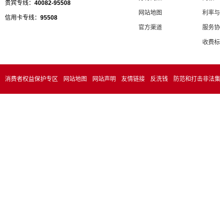
贵宾专线：
40082-95508
网站地图
利率与
信用卡专线：
95508
官方渠道
服务协
收费标
消费者权益保护专区
网站地图
网站声明
友情链接
反洗钱
防范和打击非法