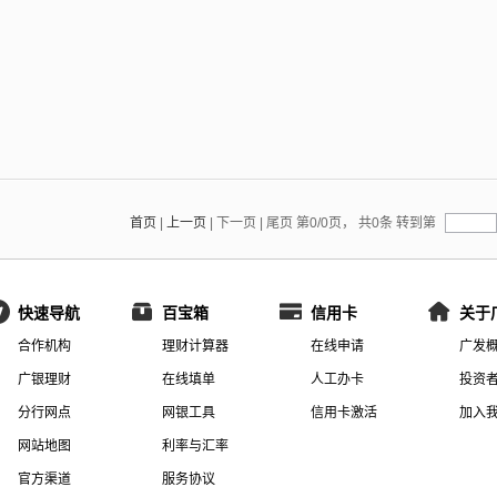
首页
|
上一页
|
下一页
|
尾页
第0/0页
，
共0条
转到第
快速导航
百宝箱
信用卡
关于
合作机构
理财计算器
在线申请
广发
广银理财
在线填单
人工办卡
投资
分行网点
网银工具
信用卡激活
加入
网站地图
利率与汇率
官方渠道
服务协议