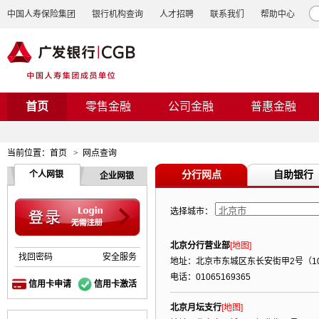
中国人寿保险集团
银行机构查询
人才招聘
联系我们
帮助中心
首页
零售金融
公司金融
普惠金融
当前位置：
首页
>
网点查询
分行网点
自助银行
个人网银
企业网银
选择城市：
北京分行营业部
[地图]
找回密码
安全服务
地址：北京市东城区东长安街甲2号（10
电话：01065169365
信用卡申请
信用卡激活
北京月坛支行
[地图]