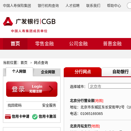
中国人寿保险集团
银行机构查询
人才招聘
联系我们
帮助中心
首页
零售金融
公司金融
普惠金融
当前位置：
首页
>
网点查询
分行网点
自助银行
个人网银
企业网银
选择城市：
北京分行营业部
[地图]
找回密码
安全服务
地址：北京市东城区东长安街甲2号（10
电话：01065169365
信用卡申请
信用卡激活
北京月坛支行
[地图]