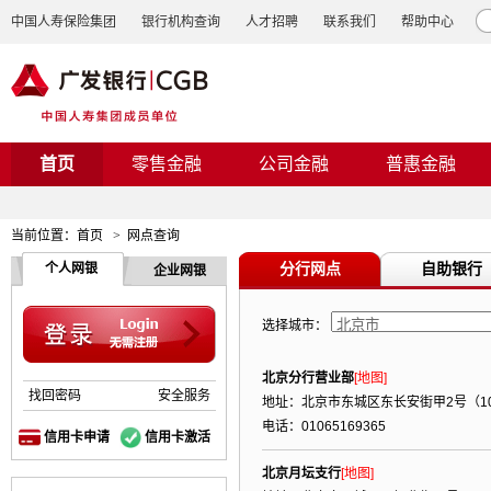
中国人寿保险集团
银行机构查询
人才招聘
联系我们
帮助中心
首页
零售金融
公司金融
普惠金融
当前位置：
首页
>
网点查询
分行网点
自助银行
个人网银
企业网银
选择城市：
北京分行营业部
[地图]
找回密码
安全服务
地址：北京市东城区东长安街甲2号（10
电话：01065169365
信用卡申请
信用卡激活
北京月坛支行
[地图]