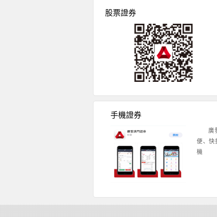
股票證券
手機證券
廣
便、快
機