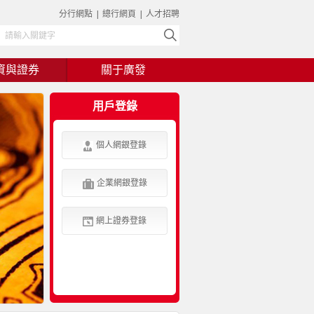
分行網點
|
總行網頁
|
人才招聘
資與證券
關于廣發
用戶登錄
個人網銀登錄
企業網銀登錄
網上證券登錄