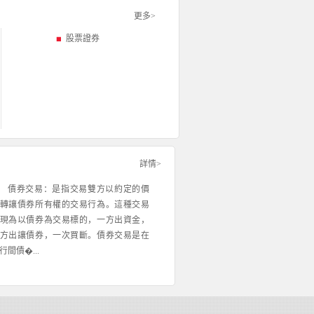
更多>
股票證券
詳情>
債券交易：是指交易雙方以約定的價
轉讓債券所有權的交易行為。這種交易
現為以債券為交易標的，一方出資金，
方出讓債券，一次買斷。債券交易是在
行間債�...