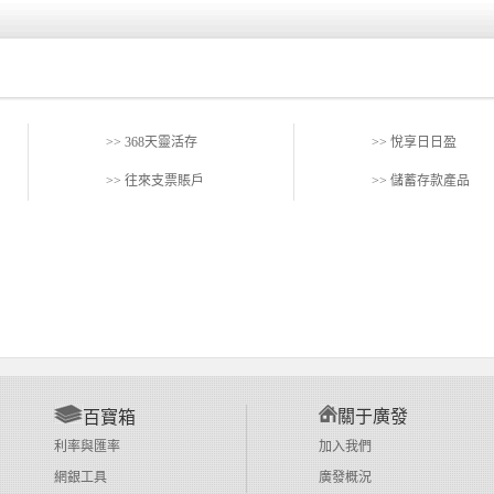
>> 368天靈活存
>> 悅享日日盈
>> 往來支票賬戶
>> 儲蓄存款產品
關于廣發
百寶箱
利率與匯率
加入我們
網銀工具
廣發概況