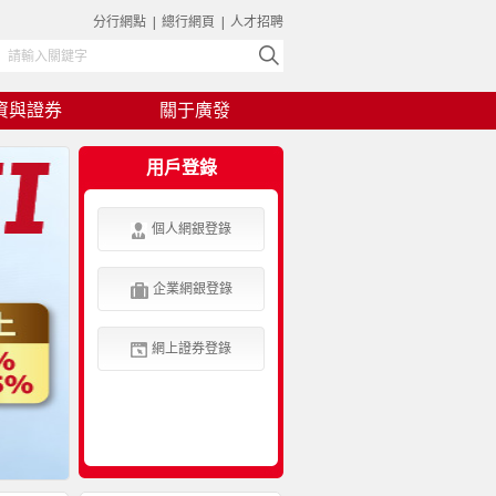
分行網點
|
總行網頁
|
人才招聘
資與證券
關于廣發
用戶登錄
個人網銀登錄
企業網銀登錄
網上證券登錄