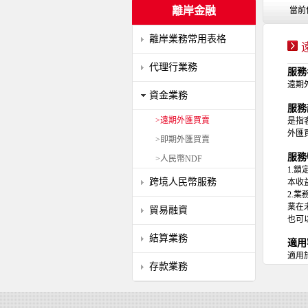
離岸金融
當前
離岸業務常用表格
代理行業務
服務
遠期
資金業務
服務
>遠期外匯買賣
是指
外匯
>即期外匯買賣
服務
>人民幣NDF
1.
跨境人民幣服務
本收
2.
業在
貿易融資
也可
結算業務
適用
適用
存款業務