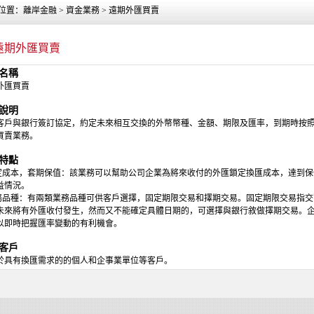
位置：離岸金融 > 資金業務 > 遠期外匯買賣
遠期外匯買賣
名稱
外匯買賣
說明
客戶與銀行簽訂協定，約定未來相互交換的外幣幣種、金額、期限及匯率，到期時按
買賣業務。
特點
鎖定成本，套期保值：該業務可以幫助公司企業為將來收付的外匯鎖定換匯成本，達到
益情況。
業務品種：有兩類業務品種可供客戶選擇，固定期限交易和擇期交易。固定期限交易指
未來將有外匯收付發生，然而又不能確定具體日期的，可選擇與銀行敘做擇期交易。
以即時把握匯率變動的有利機會。
客戶
於具有換匯需求的的個人和企事業單位等客戶。