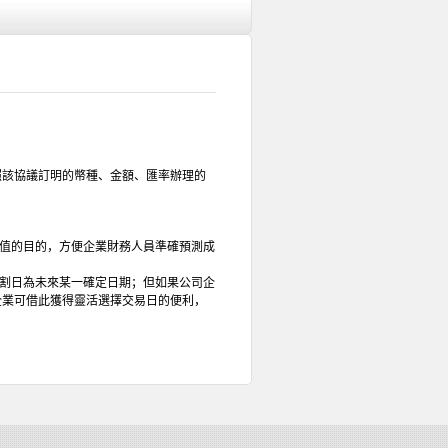
照該協議訂明的幣種、金額、匯率辦理的
保值的目的，方便企業財務人員準確預測成
交割日為未來某一確定日期；但如果公司企
企業可借此獲得靈活選擇交易日的便利，