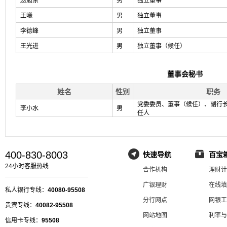
赵旭东
男
独立董事
王曦
男
独立董事
李德峰
男
独立董事
王光进
男
独立董事（候任）
董事会秘书
姓名
性别
职务
党委委员、董事（候任）、副行
李小水
男
任人
400-830-8003
快速导航
百宝
24小时客服热线
合作机构
理财计
广银理财
在线填
私人银行专线：
40080-95508
分行网点
网银工
贵宾专线：
40082-95508
网站地图
利率与
信用卡专线：
95508