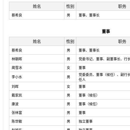
姓名
性别
职务
蔡希良
男
董事、董事长
董事
姓名
性别
职务
蔡希良
男
董事、董事长
林朝晖
男
党委书记、董事、副董事长、行
蔺雪冰
女
董事
党委委员、董事（候任）、副行
李小水
男
任人
刘晖
女
董事
戴家凯
男
董事（候任）
康波
男
董事（候任）
张林富
男
董事
陈世敏
男
独立董事