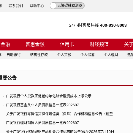
无障碍辅助浏览
聘
联系我们
帮助中心
24小时客服热线
400-830-8003
司金融
普惠金融
信用卡
财经频道
关
荐
自助银行
结构性存款
个人贷款
个人储蓄
个人理财
热
重要公告
广发银行个人贷款正常履约年化综合融资成本上限公示
广发银行基金从业人员资质信息一览表202607
关于广发银行零售信贷担保增信类（保险）合作机构信息公告（截至...
广发银行理财销售人员资质信息一览表202607
关于广发银行代销理财产品相关合作机构的公告(截至2026年7月10日...