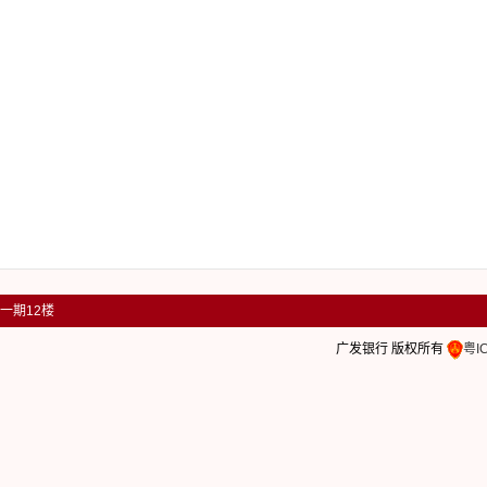
场一期12楼
广发银行 版权所有
粤I