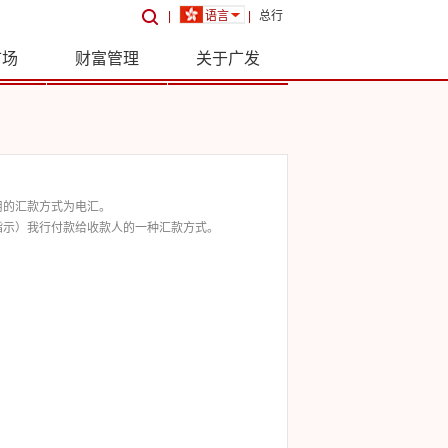
|
语言
|
总行
市场
财富管理
关于广发
用的汇款方式为电汇。
指示）我行付款给收款人的一种汇款方式。
。