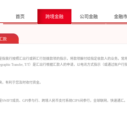
首页
跨境金融
公司金融
金融
汇款
是指我行按照汇出行或转汇行划拨款项的指示，将款项解付给指定收款人的业务。常
egraphic Transfer, T/T
）是汇出行根据汇款人的申请，以电讯方式指示（或通过账户行
快，有利于您及时收付资金。
是
SWIFT
成员、
GPI
参与行、跨境人民币支付系统
CIPS
间参行，全球联网，快速通汇