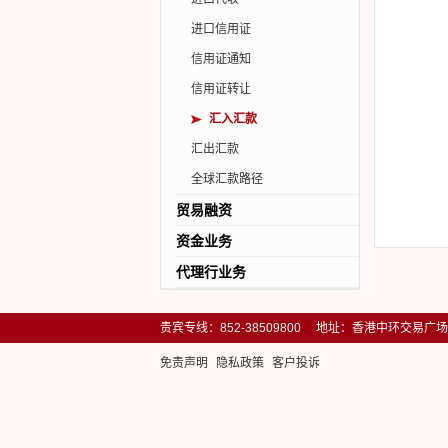
进口信用证
信用证通知
信用证转让
汇入汇款
汇出汇款
全球汇款路径
贸易融资
资金业务
福费廷
进口押汇
代理行业务
即期外汇买卖
出口贴现
远期外汇买卖
转开信用证（保函）
贵宾专线：852-38509800 地址：香港中环交易广
掉期外汇买卖
福费廷（二级市场）
外汇期权
进出口代付
免责声明
隐私政策
客户投诉
人民币无本金交割远期...
风险参与
利率掉期
内保外贷