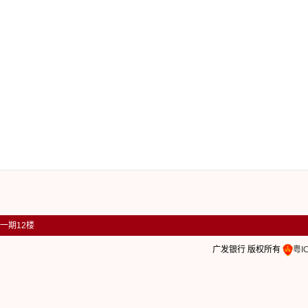
场一期12楼
广发银行 版权所有
粤I