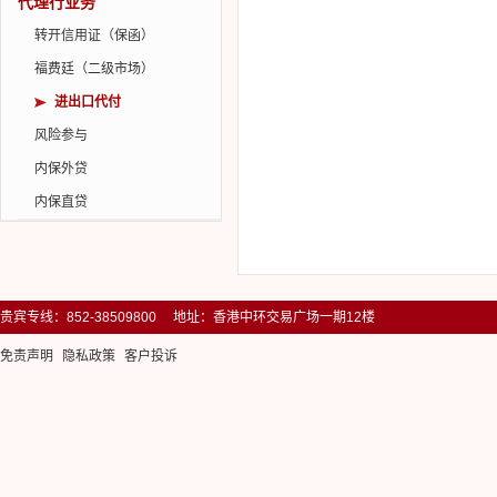
进口押汇
代理行业务
即期外汇买卖
进口信用证
出口贴现
远期外汇买卖
转开信用证（保函）
信用证通知
掉期外汇买卖
福费廷（二级市场）
信用证转让
外汇期权
进出口代付
汇入汇款
人民币无本金交割远期...
风险参与
汇出汇款
利率掉期
内保外贷
全球汇款路径
内保直贷
贵宾专线：852-38509800 地址：香港中环交易广场一期12楼
免责声明
隐私政策
客户投诉