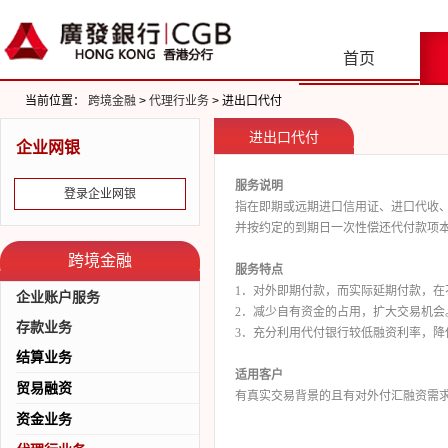
首页
当前位置：
跨境金融
>
代理行业务
> 进出口代付
进出口代付
企业网银
服务说明
登录企业网银
指在即期或远期进口信用证、进口代收
并按约定的到期日一次性偿还代付款项
跨境金融
服务特点
1
．对外即期付款，而实际延期付款，在
企业账户服务
2
．减少自有资金的占用，扩大交易机会
存款业务
3
．充分利用代付银行较低融资利率，降
结算业务
适用客户
贸易融资
出口跟单托收
有真实交易背景的且有对外付汇融资需
出口信用证
资金业务
福费廷
进口代收