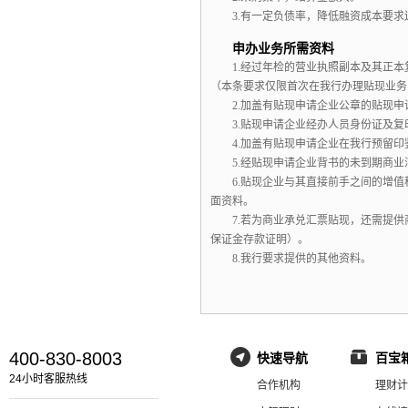
3.
有一定负债率，降低融资成本要求
申办业务所需资料
1.
经过年检的营业执照副本及其正本
（本条要求仅限首次在我行办理贴现业务
2.
加盖有贴现申请企业公章的贴现申
3.
贴现申请企业经办人员身份证及复
4.
加盖有贴现申请企业在我行预留印
5.
经贴现申请企业背书的未到期商业
6.
贴现企业与其直接前手之间的增值
面资料。
7.
若为商业承兑汇票贴现，还需提供
保证金存款证明）。
8.
我行要求提供的其他资料。
400-830-8003
快速导航
百宝
24小时客服热线
合作机构
理财计