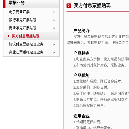
票据业务
买方付息票据贴现
电子商业汇票
银行承兑汇票贴现
商业承兑汇票贴现
产品简介
买方付息票据贴现
买方付息票据贴现是指卖方企业在销
审核无误后，
办理贴现手续，
按照票面金
协议付息票据贴现业务
商业汇票委托贴现业务
产品特点
1.
利息由买方承担，卖方可提前获得
2.
市场营销对象针对客户采购业务。
产品优势
1.
优化银行贷款，降低资金成本。
2.
现金采购，约期支付。
3.
操作简便，随用随开，减少闲置资
4.
提高买方地位，获取商业折扣支持
5.
规范债权债务关系。
适用企业
1.
长期稳定供应商。
2.
采购集中，结算金额大。