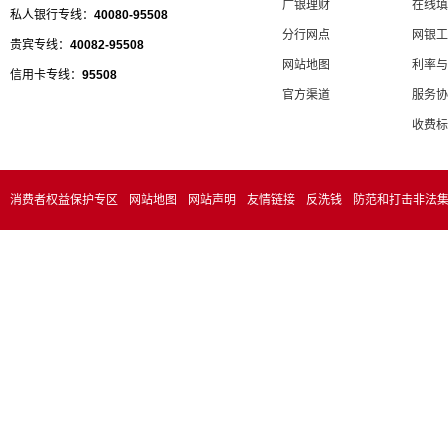
广银理财
在线填
私人银行专线：
40080-95508
分行网点
网银工
贵宾专线：
40082-95508
网站地图
利率与
信用卡专线：
95508
官方渠道
服务协
收费标
消费者权益保护专区
网站地图
网站声明
友情链接
反洗钱
防范和打击非法