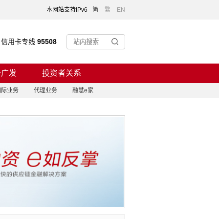
本网站支持IPv6
简
繁
EN
信用卡专线
95508
于广发
投资者关系
国际业务
代理业务
融慧e家