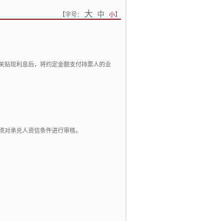
大
中
【
字号：
小
】
关贴现利息后，将约定金额支付持票人的业
须对承兑人资信条件进行审核。