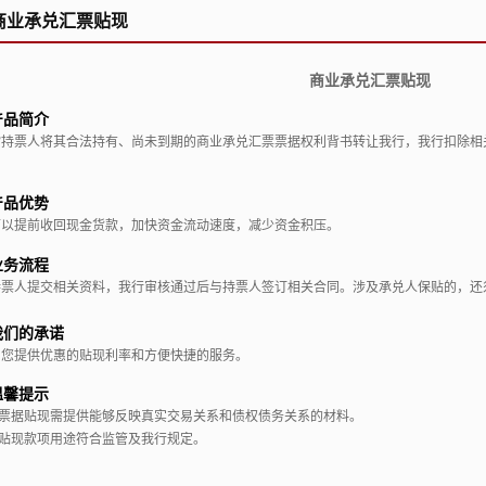
商业承兑汇票贴现
商业承兑汇票贴现
产品简介
指持票人将其合法持有、尚未到期的商业承兑汇票票据权利背书转让我行，我行扣除相
产品优势
可以提前收回现金货款，加快资金流动速度，减少资金积压。
业务流程
持票人提交相关资料，我行审核通过后与持票人签订相关合同。涉及承兑人保贴的，还
我们的承诺
向您提供优惠的贴现利率和方便快捷的服务。
温馨提示
票据贴现需提供能够反映真实交易关系和债权债务关系的材料。
2.贴现款项用途符合监管及我行规定。