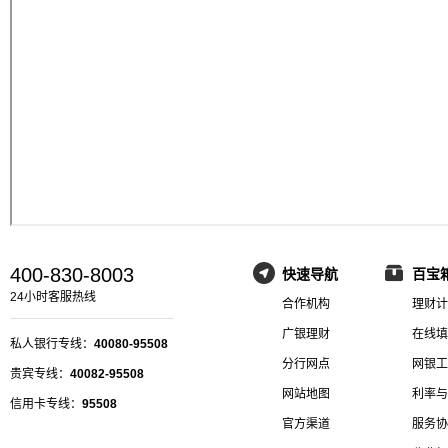
400-830-8003
快速导航
百宝
24小时客服热线
合作机构
理财计
广银理财
在线填
私人银行专线：
40080-95508
分行网点
网银工
贵宾专线：
40082-95508
网站地图
利率与
信用卡专线：
95508
官方渠道
服务协