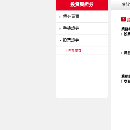
投資與證券
當前
債券買賣
手機證券
業務
l
股
股票證券
>股票證券
l
風
業務
l
交