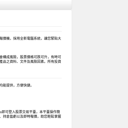
報價機，採用全新電腦系統，讓您緊貼大
會構成風險，股票價格可跌可升，有時可
產品之資料、文件及風險因素。所有投資
均能提供，方便快捷。
cn
即可登入股票交易平臺，本平臺操作簡
、持倉盈虧以及即時報價，助您輕鬆掌握