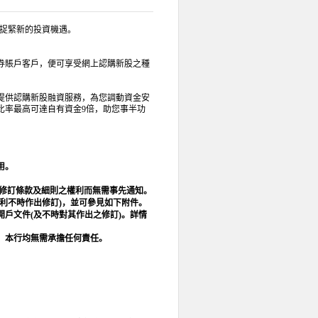
捉緊新的投資機遇。
券賬戶客戶，便可享受網上認購新股之種
提供認購新股融資服務，為您調動資金安
比率最高可達自有資金
9
倍，助您事半功
用。
修訂條款及細則之權利而無需事先通知。
利不時作出修訂
)
，
並可參見如下附件
。
開戶文件
(
及不時對其作出之修訂
)
。詳情
，本行均無需承擔任何責任。