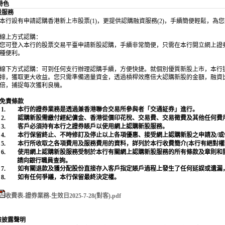
特色
股服務
本行設有申請認購香港新上市股票
(1)
，更提供認購融資服務
(2)
，手續簡便輕鬆，為您
線上
方式認購：
您可登入本行的股票交易平臺申請新股認購，手續非常簡便，只需在本行開立網上證
種便利。
線下
方式認購：可到任何支行辦理認購手續，方便快捷。就個別優質新股上市，本行
排，獲取更大收益。您只需準備適量資金，透過槓桿效應倍大認購新股的金額，融資
倍，捕捉每次獲利良機。
免責條款
1.
本行的證券業務是透過兼香港聯合交易所參與者「交通証券」進行。
2.
認購新股需繳付經紀傭金、香港從價印花稅、交易費、交易徵費及其他任何費
3.
客戶必須持有本行之證券賬戶以使用網上認購新股服務。
4.
本行保留終止、不時修訂及停止以上各項優惠、接受網上認購新股之申請及
/
或
5.
本行所收取之各項費用及服務費用的資料，詳列於本行收費簡介
(
本行有絕對權
6.
使用網上認購新股服務受制於本行有關網上認購新股服務的所有條款及章則和
請向銀行職員查詢。
7.
如有關退款及獲分配股份直接存入客戶指定賬戶過程上發生了任何延誤或遺漏
8.
如有任何爭議，本行保留最終決定權。
收費表-證券業務-生效日2025-7-28(對客).pdf
險披露聲明