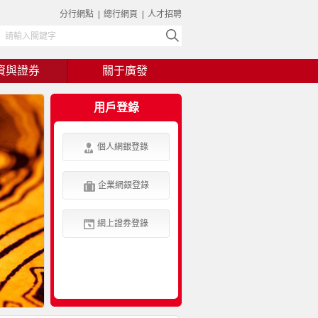
分行網點
|
總行網頁
|
人才招聘
資與證券
關于廣發
用戶登錄
個人網銀登錄
企業網銀登錄
網上證券登錄