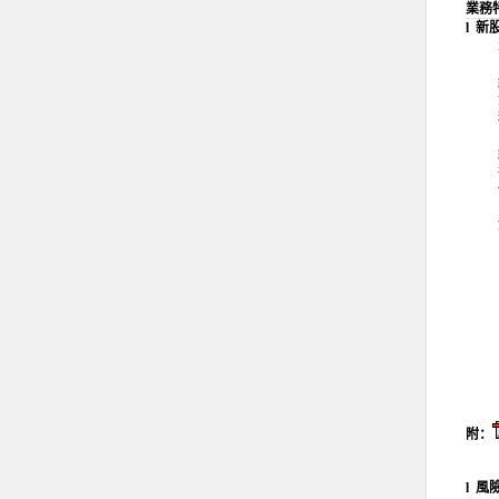
業務
l
新
附：
l
風