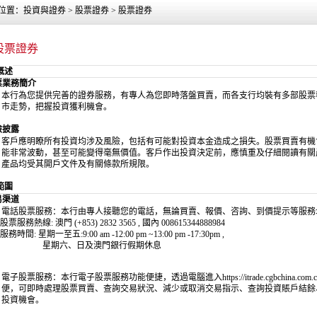
位置：投資與證券 > 股票證券 > 股票證券
股票證券
概述
票業務簡介
本行為您提供完善的證券服務，有專人為您即時落盤買賣，而各支行均裝有多部股票
市走勢，把握投資獲利機會。
險披露
客戶應明瞭所有投資均涉及風險，包括有可能對投資本金造成之損失。股票買賣有機
能非常波動，甚至可能變得毫無價值。客戶作出投資決定前，應慎重及仔細閱讀有關
產品均受其開戶文件及有關條款所規限。
範圍
易渠道
電話股票服務：本行由專人接聽您的電話，無論買賣、報價、咨詢、到價提示等服務
股票服務熱線
:
澳門
(+853) 2832 3565 ,
國內
008615344888984
服務時間
:
星期一至五
:9:00 am -
12:00
pm
~13:00
pm
-17
:30pm ,
星期六、日及澳門銀行假期休息
電子股票服務：本行電子股票服務功能便捷，透過電腦進入
https://itrade.cgbchina.com.
便，可即時處理股票買賣、查詢交易狀況、減少或取消交易指示、查詢投資賬戶結餘
投資機會。