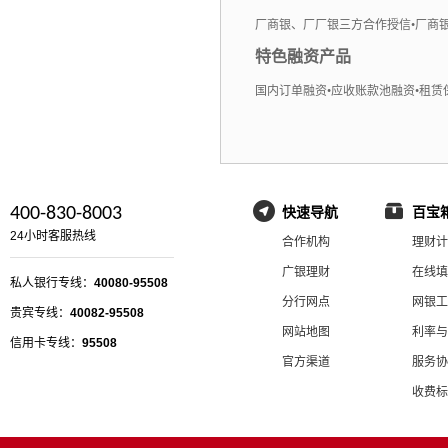
厂商银、厂厂银三方合作授信
•
厂商
特色融资产品
国内订单融资
•
应收账款池融资
•
租赁
400-830-8003
快速导航
百宝
24小时客服热线
合作机构
理财计
广银理财
在线填
私人银行专线：
40080-95508
分行网点
网银工
贵宾专线：
40082-95508
网站地图
利率与
信用卡专线：
95508
官方渠道
服务协
收费标