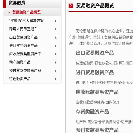
贸易融资
贸易融资产品概览
贸易融资产品概览
“贸融通”六大解决方案
跨境人民币直通车
无论您是在供应链的核心企业，还
出口贸易融资产品
广发
“
贸融通
”
，关注于贸易供应链的整
进行一体化整合管理，形成供应链融资新
进口贸易融资产品
出口贸易融资产品
应收账款类融资产品
动产融资产品
装运前融资
•
打包放款
•
出口押汇
•
出口
预付货款类融资产品
进口贸易融资产品
特色融资产品
进口押汇
•
进口代付
•
提货担保
•
保函和
应收账款类融资产品
应收账款质押融资
•
国内保理
存货类融资产品
动产质押授信•仓单质押授信•动产抵
预付货款类融资产品