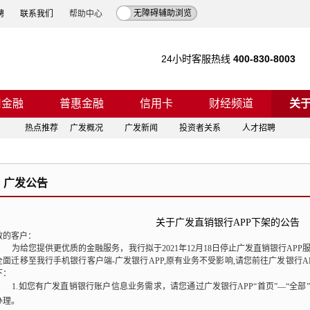
无障碍辅助浏览
聘
联系我们
帮助中心
24小时客服热线
400-830-8003
司金融
普惠金融
信用卡
财经频道
关
热点推荐
广发概况
广发新闻
投资者关系
人才招聘
广发公告
关于广发直销银行APP下架的公告
敬的客户：
为给您提供更优质的金融服务，
我行拟于2021年12月18日停止广发直销银行APP
全面迁移至我行手机银行客户端-广发银行APP,原有业务不受影响,请您前往广发银行A
下：
1.如您有广发直销银行账户信息业务需求，请您通过广发银行APP“首页”—“全部”
办理。