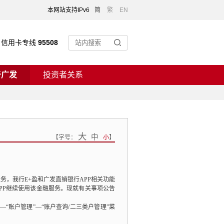
本网站支持IPv6
简
繁
EN
信用卡专线
95508
于广发
投资者关系
大
中
【
字号：
小
】
服务，
我行E+盈和广发直销银行APP相关功能
PP继续使用该金融服务。
现就有关事项公告
—“账户管理”—“账户查询/二三类户管理”菜