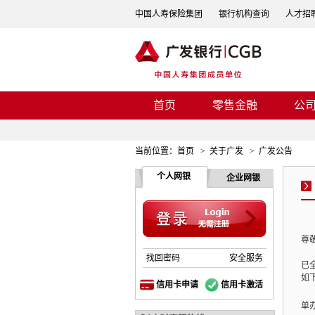
中国人寿保险集团
银行机构查询
人才招
首页
零售金融
公
当前位置：
首页
>
关于广发
>
广发公告
个人网银
企业网银
尊
找回密码
安全服务
已
如
信用卡申请
信用卡激活
单