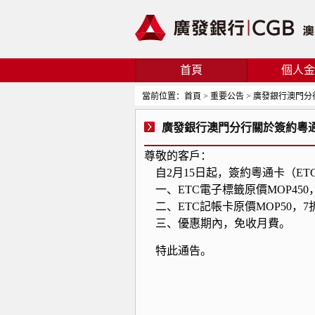
首頁
個人金
當前位置：首頁 > 重要公告 > 廣發銀行澳
廣發銀行澳門分行關於簽約粵
尊敬的客戶：
自2月15日起，簽約粵通卡（E
一、ETC電子標籤原價MOP450
二、ETC記帳卡原價MOP50，7
三、優惠期內，免收月費。
特此通告。