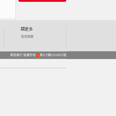
更多
常見問題
廣發銀行 版權所有
粵ICP備05058995號