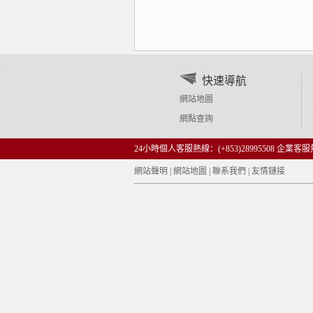
快速導航
網站地圖
網點查詢
24小時個人客服熱線：(+853)28995508 企業客服熱線
網站聲明
|
網站地圖
|
聯系我們
|
友情鏈接