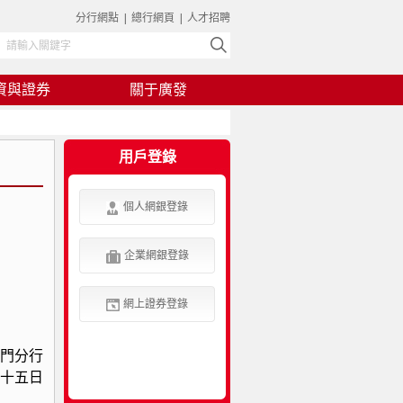
分行網點
|
總行網頁
|
人才招聘
資與證券
關于廣發
用戶登錄
個人網銀登錄
企業網銀登錄
網上證券登錄
分行
五日