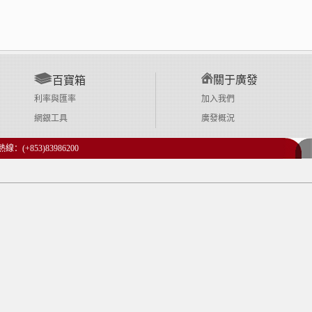
關于廣發
百寶箱
利率與匯率
加入我們
網銀工具
廣發概況
：(+853)83986200