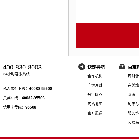
400-830-8003
快速导航
百宝
24小时客服热线
合作机构
理财计
广银理财
在线填
私人银行专线：
40080-95508
分行网点
网银工
贵宾专线：
40082-95508
网站地图
利率与
信用卡专线：
95508
官方渠道
服务协
收费标