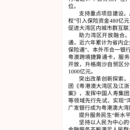
位。
支持重点项目建设。
权”引入保险资金
480
亿元
促进大湾区内城市群互联
助力湾区开放融合
通，近六年累计为省内企
保险通”、本外币合一银
粤澳跨境捷算通卡，服务
开放，升格南沙自贸区分
1000
亿元。
突出改革创新探索。
团《粤港澳大湾区及江浙
案》，发挥中国人寿集团
等领域先行先试，实现“
广发银行成为粤港澳大湾
提升服务民生
“
新水
坚持以人民为中心的
金融服务不断满足人民群