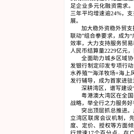
足企业多元化融资需求
三年平均增速逾
24%
，支
展。
加大稳外资稳外贸支
联动”组合拳要求，成为
效率，大力支持服务贸易
人民币结算量
2229
亿元，
全面助力城乡区域协
发银行制定印发专项行动
水养殖”“海洋牧场
+
海上
发行辅导，成为首家进驻
深耕湾区，谱写建设
粤港澳大湾区在全国
战略，举全行之力服务好
突出顶层抓总推进。
立湾区联席会议机制，
度、定价、授权等方面倾
行增速
17
个百分点，在