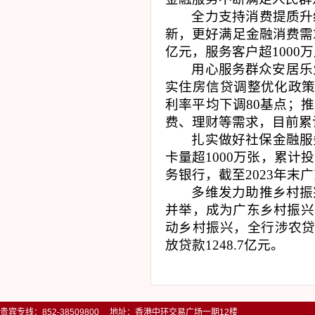
全力支持消费提质升
新，更好满足金融消费需
亿元，服务客户超
1000
万
用心服务群众安居乐
实住房信贷调整优化政
利率平均下调
80
基点；推
费、理财等需求，目前累
扎实做好社保金融服
卡量超
1000
万张，累计投
务银行，截至
2023
年末广
多维发力助推乡村振
并举，成为广东乡村振兴
动乡村振兴，全行涉农
放贷款
1248.7
亿元。
贵宾专线：852-38509800 地址：香港中环交易广场一期12楼