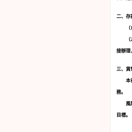
二、存
（
（
接辦理
三、貨
本
務。
風
目標。