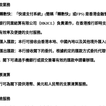
款業務
轉數快：
「快速支付系統」
(
簡稱「轉數快」或
FPS)
是香港金融
銀行同業結算有限公司（
HKICL
）負責運作，在香港推行即時支
有效率及便捷的支付服務。
匯入匯款；
本行可接收由香港本地、中國內地以及其他境外匯入
匯出匯款：
本行接收閣下的委托，根據約定的匯款方式委托代理
。閣下可通過手機銀行或提交簽署有效的匯款申請書辦理。
票清算
行可為閣下提供港幣、美元和人民幣的支票清算服務。
險服務