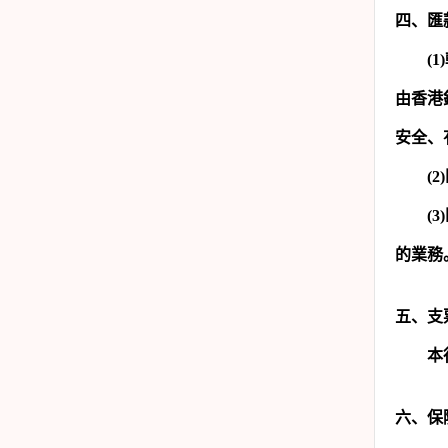
四、匯
(1)
由香港
安全、
(2)
(3)
的業務
五、支
本
六、保