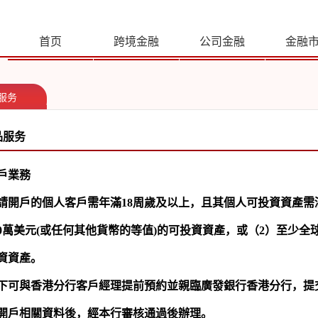
首页
跨境金融
公司金融
金融
服务
品服务
戶業務
請開戶的個人客戶需年滿
18
周歲及以上，且其個人可投資資產需
0
萬美元
(
或任何其他貨幣的等值
)
的可投資資產，或（
2
）至少全
資資產。
下可與香港分行客戶經理提前預約並親臨廣發銀行香港分行，提
開戶相關資料後，經本行審核通過後辦理。