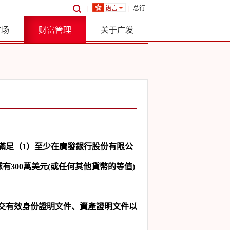
|
语言
|
总行
市场
财富管理
关于广发
滿足（
1
）至少在廣發銀行股份有限公
球有
300
萬美元
(
或任何其他貨幣的等值
)
交有效身份證明文件、資產證明文件以