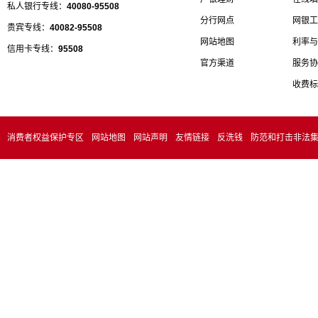
私人银行专线：
40080-95508
分行网点
网银工
贵宾专线：
40082-95508
网站地图
利率与
信用卡专线：
95508
官方渠道
服务协
收费标
消费者权益保护专区
网站地图
网站声明
友情链接
反洗钱
防范和打击非法