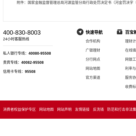
附件：
国家金融监督管理总局河源监管分局行政处罚决定书（河金罚决字〔2
400-830-8003
快速导航
百宝
24小时客服热线
合作机构
理财计
广银理财
在线填
私人银行专线：
40080-95508
分行网点
网银工
贵宾专线：
40082-95508
网站地图
利率与
信用卡专线：
95508
官方渠道
服务协
收费标
消费者权益保护专区
网站地图
网站声明
友情链接
反洗钱
防范和打击非法