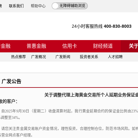
无障碍辅助浏览
聘
联系我们
帮助中心
24小时客服热线
400-830-8003
司金融
普惠金融
信用卡
财经频道
关
热点推荐
广发概况
广发新闻
投资者关系
人才招聘
广发公告
关于调整代理上海黄金交易所个人延期业务保证
敬的客户：
自2025年9月30日（星期二）收盘清算时起，我行黄金延期合约的保证金比例由23
%调整至34%。
请您关注贵金属交易账户资金情况，理性投资，合理控制仓位，防范市场风险。如有疑问，
各营业网点客户经理。