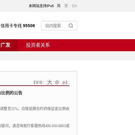
本网站支持IPv6
简
繁
EN
信用卡专线
95508
于广发
投资者关系
大
中
【
字号：
小
】
金比例的公告
%调整至31%，白银延期合约的保证金比例由
请咨询我行客服热线400-830-8003或