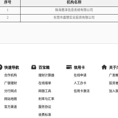
序号
机构名称
1
珠海惠泽信息系统有限公司
2
东莞市嘉懋实业投资有限公司
快速导航
百宝箱
信用卡
关于
合作机构
理财计算器
在线申请
广发
广银理财
在线填单
人工办卡
投资
分行网点
网银工具
信用卡激活
加入
网站地图
利率与汇率
官方渠道
服务协议
收费标准