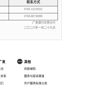
联系方式
0769-33218502
0769-88736990
广发银行东莞分行
二〇二
六
年
一
月二十九日
广发
其他
概况
存款保险
者关系
服务与投诉渠道
我们
开户服务标准公告