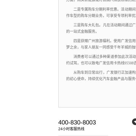
方面，
购买新能源或符合国六排放标准的燃
二是专属购车分期利率优惠。
活动期间
作车型的购车分期业务，
可享受专项利率优
三是购车大礼包。凡在活动期间通过广
的一站式金融服务。
四是获赠广州旅游福利。使用广发信用
梦之余，与家人朋友一同感受千年羊城的独
消费者可以通过多种渠道参加此次活
约试驾，
也可以致电广发信用卡热线9550
从购车到日常出行，
广发银行正加速构
的初心使命，
持续优化汽车金融产品与服务
400-830-8003
24小时客服热线