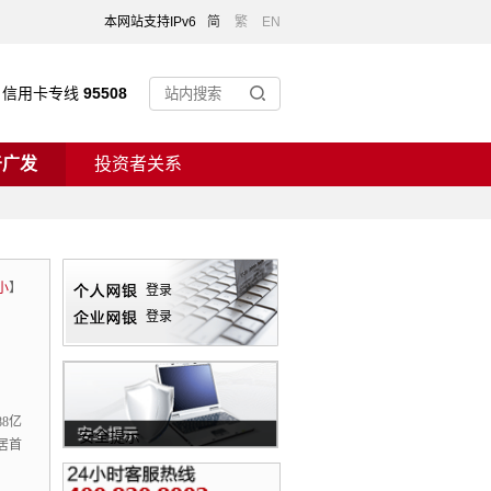
本网站支持IPv6
简
繁
EN
信用卡专线
95508
于广发
投资者关系
小
】
登录
登录
8亿
安全提示
居首