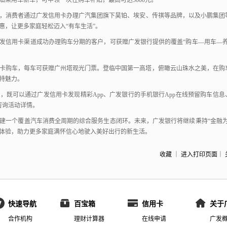
油乘用车新车，
可申领一次性购车补贴，
最高可达5000元。
，
消费者通过广发信用卡办理广汽集团旗下昊铂、
埃安、
传祺等品牌，
以及小鹏集团
惠，
让更多家庭轻松迈入“有车生活”。
发信用卡渠道成功办理购车分期的客户，可获赠广发银行提供的覆盖“购车—用车—养
卡购车，每车可获赠广州塔观光门票。登临中国第一高塔，俯瞰云山珠水之美，在购
特魅力。
动，
既可以通过广发信用卡发现精彩App、
广发银行的手机银行App在线预留购车信息
8咨询活动详情。
建一个覆盖汽车消费全周期的综合服务生态闭环。
未来，
广发银行将继续秉持“金融为
体验，
助力更多家庭满怀信心地驶入美好出行的新生活。
收藏
｜
进入打印页面
｜
快速导航
百宝箱
信用卡
关于
合作机构
理财计算器
在线申请
广发