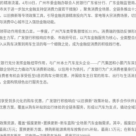
水的精准浇灌。
4月10日，
广州市委金融办联合人民银行广东省分行、
广东金融监管局
市关于进一步加大金融支持促消费力度若干措施》，
聚焦消费全场景、
全链条推出十
、
以旧换新等专项政策工具，
引导金融资源精准投向汽车、
家电等大宗消费场景，
切
际消费中心城市注入强劲金融动能。
领带动作用愈发凸显。
一季度，
广州汽车类零售额增长31.9%，
消费端的强劲反弹形
融主力军，
广发银行积极响应市委、
市政府号召，
以汽车金融服务为核心，
全面整合
入从购车决策到用车生活的每一个细微之处，
成为金融促消费的积极践行者。
发银行充分发挥金融纽带作用，
与广州本土汽车龙头企业——广汽集团和小鹏汽车深
银企协同之力撬动汽车消费新动能。
以信用卡为依托，
广发银行为广大消费者量身打
消费者有机会享受低至0息的购车分期优惠，
并围绕车主日常的用车、
出行与生活消
，
全面构筑绿色出行服务生态。
间享受到多元化的购车优惠，
广发银行积极响应“以旧换新”政策补贴，
携手合作伙伴
优惠方案，
覆盖从购车补贴到出行体验的全链条服务，
形成以汽车为支点，
撬动全域
政策资源，
覆盖“报废更新+置换更新+新车直购”全场景汽车金融需求。
其中，
报废旧
最高2万元；
置换更新方面，
换购新能源乘用车按售价8%补贴，
最高1.5万元；
在新车