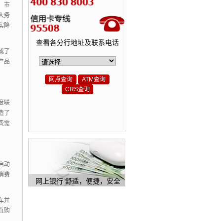
、
市
大务
实降
查看各分行地址及联系电话
成了
产品
网点查询
ATM查询
CRS查询
度联
造了
费需
启动
消费
网上银行 舒适，便捷，安全
车并
直购