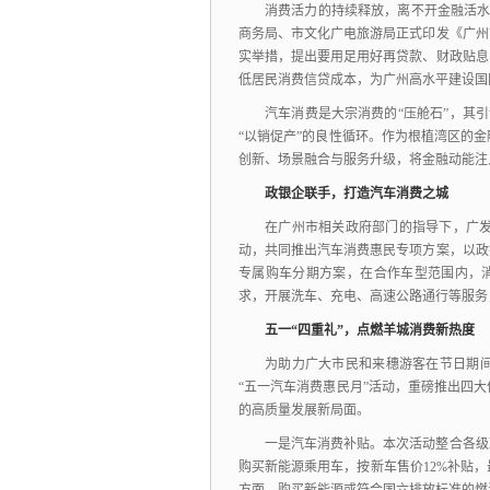
消费活力的持续释放，
离不开金融活
商务局、
市文化广电旅游局正式印发《广州
实举措，
提出要用足用好再贷款、
财政贴息
低居民消费信贷成本，
为广州高水平建设国
汽车消费是大宗消费的“压舱石”，
其引
“以销促产”的良性循环。
作为根植湾区的金
创新、
场景融合与服务升级，
将金融动能注
政银企联手，打造汽车消费之城
在广州市相关政府部门的指导下，
广
动，
共同推出汽车消费惠民专项方案，
以政
专属购车分期方案，
在合作车型范围内，
求，
开展洗车、
充电、
高速公路通行等服务
五一“四重礼”，点燃羊城消费新热度
为助力广大市民和来穗游客在节日期
“五一汽车消费惠民月”活动，
重磅推出四大
的高质量发展新局面。
一是汽车消费补贴。
本次活动整合各级
购买新能源乘用车，
按新车售价12%补贴，