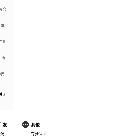
等合
车”
车圆
、
预
民”
关闭
广发
其他
概况
存款保险