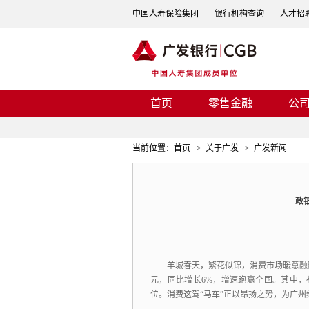
中国人寿保险集团
银行机构查询
人才招
首页
零售金融
公
当前位置：
首页
>
关于广发
>
广发新闻
政
羊城春天，
繁花似锦，
消费市场暖意融
元，
同比增长6%，
增速跑赢全国。
其中，
位。
消费这驾“马车”正以昂扬之势，
为广州