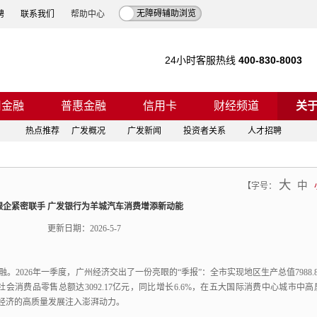
无障碍辅助浏览
聘
联系我们
帮助中心
24小时客服热线
400-830-8003
司金融
普惠金融
信用卡
财经频道
关
热点推荐
广发概况
广发新闻
投资者关系
人才招聘
大
中
【
字号：
银企紧密联手 广发银行为羊城汽车消费增添新动能
更新日期：202
6
-
5
-
7
融。
2026年一季度，
广州经济交出了一份亮眼的“季报”：全市实现地区生产总值7988.8
社会消费品零售总额达3092.17亿元，
同比增长6.6%，
在五大国际消费中心城市中高
经济的高质量发展注入澎湃动力。