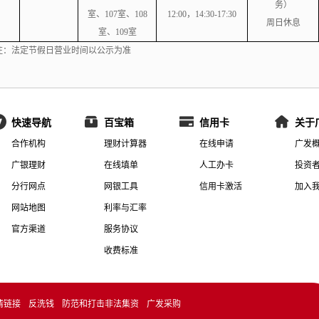
务）
室、107室、108
12:00，14:30-17:30
周日休息
室、109室
注：法定节假日营业时间以公示为准
快速导航
百宝箱
信用卡
关于
合作机构
理财计算器
在线申请
广发
广银理财
在线填单
人工办卡
投资
分行网点
网银工具
信用卡激活
加入
网站地图
利率与汇率
官方渠道
服务协议
收费标准
情链接
反洗钱
防范和打击非法集资
广发采购