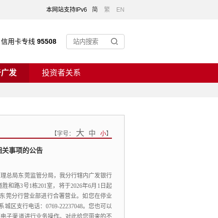
本网站支持IPv6
简
繁
EN
信用卡专线
95508
于广发
投资者关系
大
中
【
字号：
小
】
相关事项的公告
管理总局东莞监管分局，
我分行辖内广发银行
和路3号1栋201室，
将于2026年6月1日起
东莞分行营业部进行合署营业。
如您在停业
城区支行电话：0769-22237048。
您也可以
等电子渠道进行业务操作。
对此给您带来的不