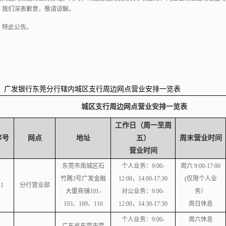
，
我们深表歉意，
敬请谅解。
特此公告。
：广发银行东莞分行辖内城区支行周边网点营业安排一览表
城区支行周边网点营业安排一览表
工作日（周一至周
序号
网点
地址
五）
周末营业时间
营业时间
东莞市南城区石
个人业务：
9:00-
周六 9:00-17:00
竹路3号广发金融
12:00，14:00-17:30
(仅限个人业
1
分行营业部
大厦商铺101-
对公业务：
9:00-
务）
103、109、110
12:00，14:30-17:30
周日休息
个人业务：
9:00-
周六休息