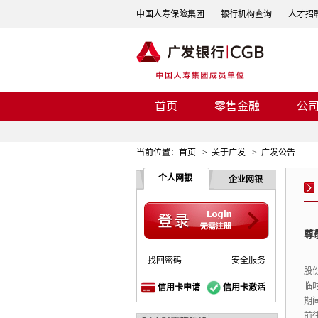
中国人寿保险集团
银行机构查询
人才招
首页
零售金融
公
当前位置：
首页
>
关于广发
>
广发公告
个人网银
企业网银
尊
找回密码
安全服务
股
临
信用卡申请
信用卡激活
期
前