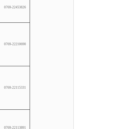
0769-22453826
0769-22210690
0769-22115331
0769-22113891