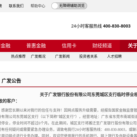
无障碍辅助浏览
聘
联系我们
帮助中心
24小时客服热线
400-830-8003
司金融
普惠金融
信用卡
财经频道
关
热点推荐
广发概况
广发新闻
投资者关系
人才招聘
广发公告
关于广发银行股份有限公司东莞城区支行临时停业
敬的客户：
感谢您长期以来对我行的信任与支持！
因网点服务升级需要，
经报告国家金融监督
份有限公司东莞城区支行（以下简称“城区支行”），
经营地址：广东省东莞市南城街道胜
时停业，
停业时间不超过6个月。
在此期间，
城区支行将搬迁至广发银行股份有限公司
间有任何疑问或需要紧急办理业务，
请致电我行24小时客服热线：400-830-8003，
或联系
往周边网点进行业务办理。
同时，
欢迎您使用我行的手机银行、
网上银行及自助设备