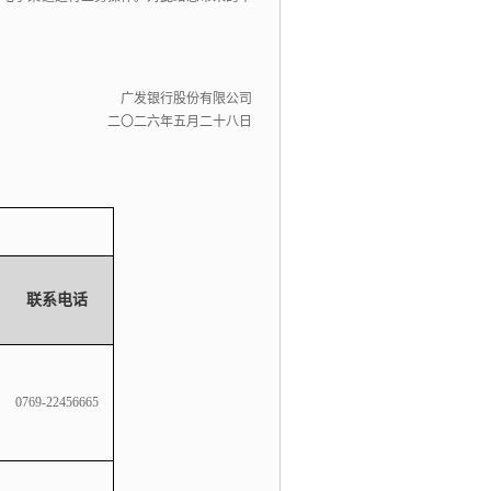
广发银行股份有限公司
二〇二
六
年
五
月二十
八
日
联系电话
0769-22456665