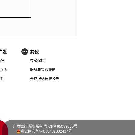
广发
其他
概况
存款保险
者关系
服务与投诉渠道
我们
开户服务标准公告
广发银行 版权所有
粤ICP备05058995号
粤公网安备44010402002437号