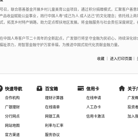
度
号召，
联合慈善基金开展乡村儿童美育公益项目，
通过积分捐赠模式，
汇聚客户善意
产品收益赋能公益事业，
践行中国人寿“成己为人 成人达己”的文化理念；
依托线上商
式，
拓宽乡村特产销路，
助力定点帮扶地区发展。
将金融服务与社会责任深度绑定，
在中国人寿客户节二十周年的全新起点，
广发银行将坚守金融为民初心，
持续深化综
福祉添力，
用智慧金融守护万家幸福，
为推进中国式现代化贡献金融力量。
收藏
｜
进入打印页面
｜
快速导航
百宝箱
信用卡
关于
合作机构
理财计算器
在线申请
广发
广银理财
在线填单
人工办卡
投资
分行网点
网银工具
信用卡激活
加入
网站地图
利率与汇率
官方渠道
服务协议