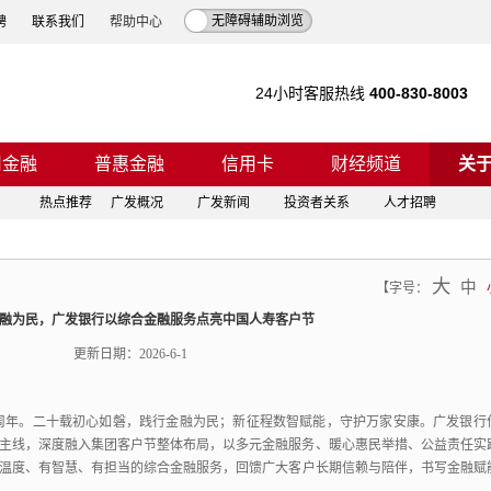
无障碍辅助浏览
聘
联系我们
帮助中心
24小时客服热线
400-830-8003
司金融
普惠金融
信用卡
财经频道
关
热点推荐
广发概况
广发新闻
投资者关系
人才招聘
大
中
【
字号：
融为民，广发银行以综合金融服务点亮中国人寿客户节
更新日期：202
6
-
6
-
1
周年。
二十载初心如磐，
践行金融为民；
新征程数智赋能，
守护万家安康。
广发银行
主线，
深度融入集团客户节整体布局，
以多元金融服务、
暖心惠民举措、
公益责任实
温度、
有智慧、
有担当的综合金融服务，
回馈广大客户长期信赖与陪伴，
书写金融赋