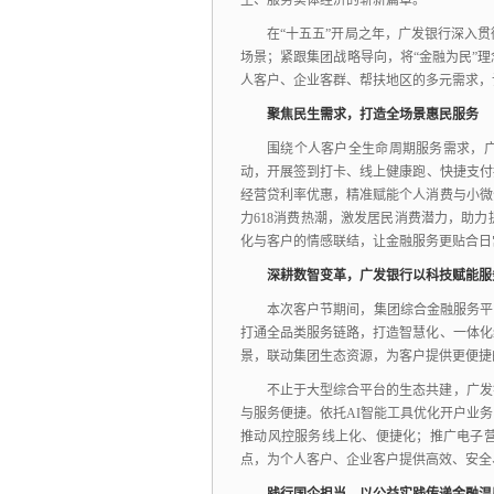
生、
服务实体经济的崭新篇章。
在“十五五”开局之年，
广发银行深入贯
场景；
紧跟集团战略导向，
将“金融为民”
人客户、
企业客群、
帮扶地区的多元需求，
聚焦民生需求，打造全场景惠民服务
围绕个人客户全生命周期服务需求，
动，
开展签到打卡、
线上健康跑、
快捷支付
经营贷利率优惠，
精准赋能个人消费与小微
力618消费热潮，
激发居民消费潜力，
助力
化与客户的情感联结，
让金融服务更贴合日
深耕数智变革，广发银行以科技赋能服
本次客户节期间，
集团综合金融服务平
打通全品类服务链路，
打造智慧化、
一体化
景，
联动集团生态资源，
为客户提供更便捷
不止于大型综合平台的生态共建，
广发
与服务便捷。
依托AI智能工具优化开户业
推动风控服务线上化、
便捷化；
推广电子
点，
为个人客户、
企业客户提供高效、
安全