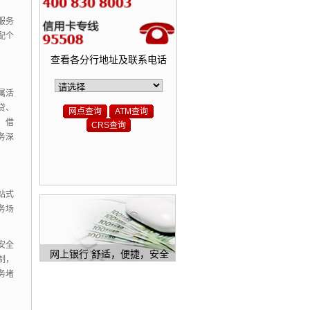
服务
配个
查看各分行地址及联系电话
属活
贷、
网点查询
ATM查询
，
借
CRS查询
务深
站式
务场
安全
网上银行 舒适，便捷，安全
制，
务堵