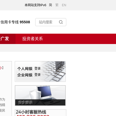
本网站支持IPv6
简
繁
EN
信用卡专线
95508
于广发
投资者关系
小
】
登录
登录
作为
安全提示
践精
能民