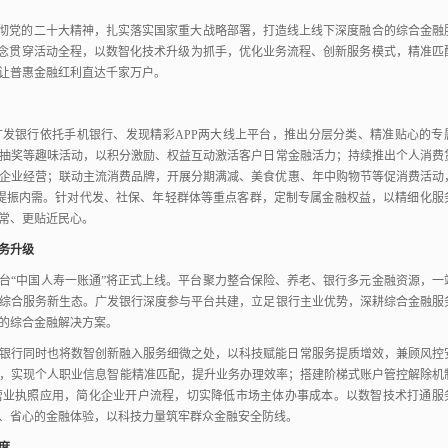
彻党的二十大精神，
扎实落实国家重大战略部署，
打造线上线下深度融合的综合金融
理念贯穿活动全程，
以数智化技术升级为抓手，
优化业务流程、
创新服务模式，
精准匹
让普惠金融红利直达千家万户。
广发银行依托手机银行、
发现精彩APP两大线上平台，
推出分层分类、
精准贴心的专
抽奖等趣味活动，
以积分激励、
权益互动激活客户日常金融活力；
持续推出个人消费
企业经营；
联动主流消费品牌，
开展分期满减、
美食优惠、
年中购物节等促消费活动
提振内需。
针对代发、
社保、
年轻群体等重点客群，
定制专属金融权益，
以精细化服
常、
更贴近民心。
务升级
台“中国人寿一账通”将正式上线。
平台聚力整合保险、
养老、
银行多元金融资源，
一
综合服务新生态。
广发银行深度参与平台共建，
立足银行主业优势，
深耕综合金融服
的综合金融解决方案。
银行同时也将数智创新融入服务细微之处，
以科技赋能日常服务提质增效，
兼顾风控
务，
实现个人职业信息智能精准匹配，
提升业务办理效率；
搭建阶梯式账户管控解除机
营业执照应用，
简化企业开户流程，
切实降低市场主体办事成本。
以数智技术打通服
、
省心的金融体验，
以科技力量筑牢群众金融安全防线。