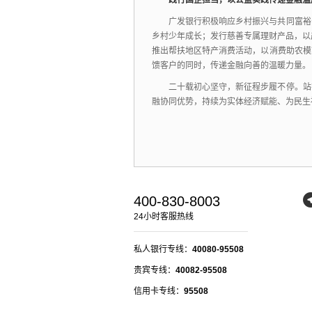
践行国企担当，以公益实践传递金融温
广发银行积极响应乡村振兴与共同富裕
乡村少年成长；
发行慈善专属理财产品，
以
推出帮扶地区特产消费活动，
以消费助农模
馈客户的同时，
传递金融向善的温暖力量。
二十载初心坚守，
新征程步履不停。
站
融协同优势，
持续为实体经济赋能、
为民生
400-830-8003
24小时客服热线
私人银行专线：
40080-95508
贵宾专线：
40082-95508
信用卡专线：
95508