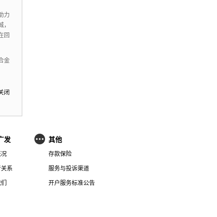
助力
城，
在回
合金
关闭
广发
其他
概况
存款保险
者关系
服务与投诉渠道
我们
开户服务标准公告