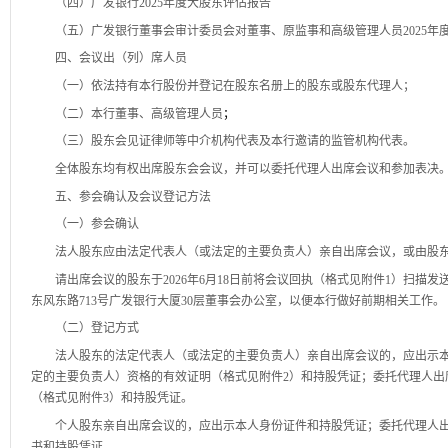
（四）广发银行2025年度大股东评估报告
（五）广发银行董事会审计委员会对董事、原监事和高级管理人员2025年
四、会议出（列）席人员
（一）依法持有本行股份并登记在股东名册上的股东或股东代理人；
（二）本行董事、高级管理人员
；
（三）股东会见证律师等中介机构代表及本行邀请的监管机构代表。
全体股东均有权出席股东会会议，并可以委托代理人出席会议和参加表决
五、参会确认及会议登记方法
（一）参会确认
法人股东应由法定代表人（或法定的主要负责人）亲自出席会议，或由股
请出席会议的股东于2026年6月18日前将会议回执（格式见附件1）扫描
东风东路713号广发银行大厦30层董事会办公室，
以便本行做好前期相关工作。
（二）登记方式
法人股东的法定代表人（或法定的主要负责人）亲自出席会议的，
应出示
定的主要负责人）资格的有效证明（格式见附件2）和持股凭证；
委托代理人出
（格式见附件3）和持股凭证。
个人股东亲自出席会议的，应出示本人身份证件和持股凭证；委托代理人
书和持股凭证。