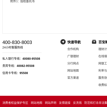
附件3：授权委托书
400-830-8003
快速导航
百宝
24小时客服热线
合作机构
理财计
广银理财
在线填
私人银行专线：
40080-95508
分行网点
网银工
贵宾专线：
40082-95508
网站地图
利率与
信用卡专线：
95508
官方渠道
服务协
收费标
消费者权益保护专区
网站地图
网站声明
友情链接
反洗钱
防范和打击非法