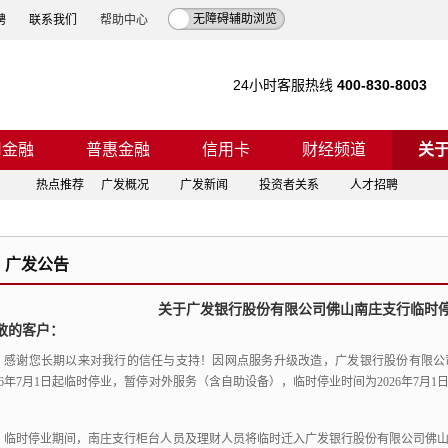
无障碍辅助浏览
聘
联系我们
帮助中心
24小时客服热线
400-830-8003
司金融
普惠金融
信用卡
财经频道
关
热点推荐
广发概况
广发新闻
投资者关系
人才招聘
广发公告
关于广发银行股份有限公司佛山南庄支行临时
敬的客户：
感谢您长期以来对我行的信任与支持！
因网点服务升级改造，
广发银行股份有限公
26年7月1日起临时停业，
暂停对外服务（含自助设备），
临时停业时间为2026年7月1日
。
临时停业期间，
南庄支行柜台人员及理财人员将临时迁入广发银行股份有限公司佛