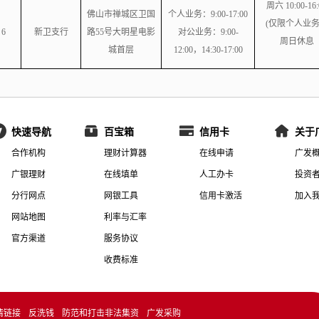
周六 10:00-16:
佛山市禅城区卫国
个人业务：
9:00-17:00
(仅限个人业
6
新卫支行
路55号大明星电影
对公业务：
9:00-
周日休息
城首层
12:00，14:30-17:00
快速导航
百宝箱
信用卡
关于
合作机构
理财计算器
在线申请
广发
广银理财
在线填单
人工办卡
投资
分行网点
网银工具
信用卡激活
加入
网站地图
利率与汇率
官方渠道
服务协议
收费标准
情链接
反洗钱
防范和打击非法集资
广发采购