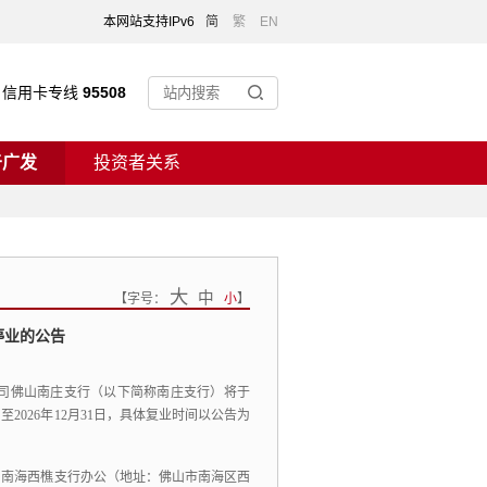
本网站支持IPv6
简
繁
EN
信用卡专线
95508
于广发
投资者关系
大
中
【
字号：
小
】
停业
的
公
告
司佛山南庄支行（以下简称南庄支行）将于
至2026年12月31日，
具体复业时间以公告为
山南海西樵支行办公（地址：佛山市南海区西