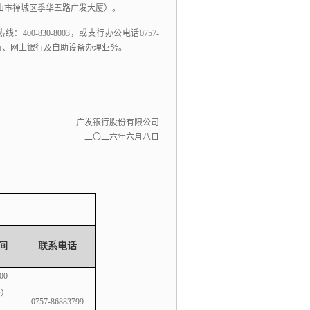
山市禅城区季华五路广发大厦）。
400-830-8003，
或支行办公电话0757-
行、
网上银行及自助设备办理业务。
广发银行股份有限公司
二〇二六年六月八日
间
联系电话
00
务）
0757-86883799