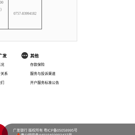
00
务）
0757-83994182
广发
其他
概况
存款保险
者关系
服务与投诉渠道
我们
开户服务标准公告
广发银行 版权所有
粤ICP备05058995号