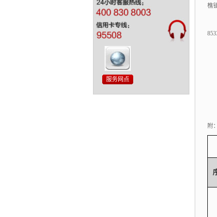
樵
853
附