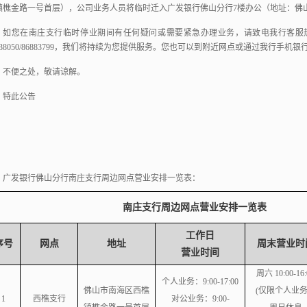
镇樵金路一号首层），
公司业务人员将临时迁入广发银行佛山分行7楼办公（地址：佛
如您在南庄支行临时停业期间有任何疑问或需要紧急办理业务，
请致电我行客服热线：
38050/86883799，
我们将持续为您提供服务。
您也可以到附近网点或通过我行手机银
不便之处，敬请谅解。
特此公告
：
广发银行佛山分行南庄支行周边网点营业安排一览表：
南庄支行周边网点营业安排一览表
工作日
序号
网点
地址
周末营业时
营业时间
周六 10:00-16:
个人业务：
9:00-17:00
佛山市南海区西樵
(仅限个人业
1
西樵支行
对公业务：
9:00-