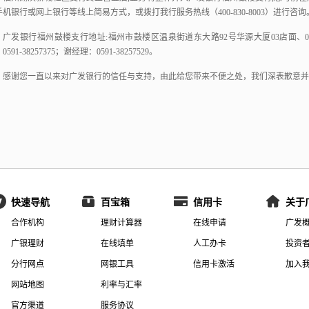
手机银行或网上银行等线上简易方式，或
拨打我行服务热线（400-830-8003）进行咨询
广发银行福州
鼓楼支行
地址:
福州市鼓楼区温泉街道东大路92号华源大厦03店面、
0591-38257375；谢经理：0591-38257529
。
感谢您一直以来对广发银行的信任与支持，由此给您带来不便之处，
我们
深表歉意并
快速导航
百宝箱
信用卡
关于
合作机构
理财计算器
在线申请
广发
广银理财
在线填单
人工办卡
投资
分行网点
网银工具
信用卡激活
加入
网站地图
利率与汇率
官方渠道
服务协议