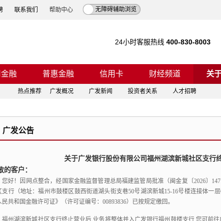
无障碍辅助浏览
聘
联系我们
帮助中心
24小时客服热线
400-830-8003
司金融
普惠金融
信用卡
财经频道
关
热点推荐
广发概况
广发新闻
投资者关系
人才招聘
广发公告
关于广发银行股份有限公司福州湖滨新城社区支行
敬的客户：
您好！
因网点整合，
经国家金融监督管理总局福建监管局批准（闽金复〔2026〕14
区支行（地址：福州市鼓楼区鼓西街道湖头街支巷50号湖滨新城15-16号楼连接体一层
人民共和国金融许可证》（许可证编号：00893836）已按规定缴回。
福州湖滨新城社区支行终止营业后,业务
将整体并入广发银行福州
鼓楼支行
,您可前