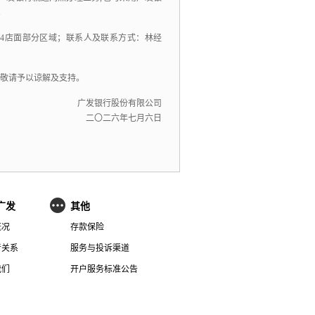
。
04店面部分区域
；联系人及联系方式：
林经
敬请予以谅解及支持。
广发银行股份有限公司
二〇二
六
年
七
月
六
日
广发
其他
概况
存款保险
者关系
服务与投诉渠道
我们
开户服务标准公告