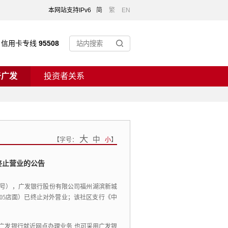
本网站支持IPv6
简
繁
EN
信用卡专线
95508
于广发
投资者关系
大
中
【
字号：
小
】
终止营业的公告
7号），
广发银行股份有限公司福州湖滨新城
05店面）已终止对外营业；
该社区支行《中
往广发银行就近网点办理业务,也可采用广发银