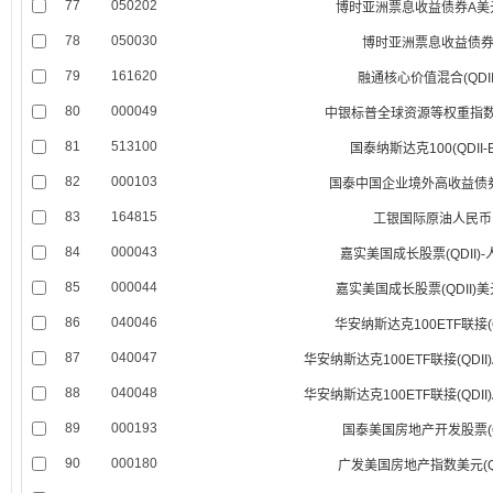
77
050202
博时亚洲票息收益债券A美
78
050030
博时亚洲票息收益债券
79
161620
融通核心价值混合(QDII
80
000049
中银标普全球资源等权重指数(Q
81
513100
国泰纳斯达克100(QDII-E
82
000103
国泰中国企业境外高收益债券(Q
83
164815
工银国际原油人民币
84
000043
嘉实美国成长股票(QDII)
85
000044
嘉实美国成长股票(QDII)
86
040046
华安纳斯达克100ETF联接(Q
87
040047
华安纳斯达克100ETF联接(QDII
88
040048
华安纳斯达克100ETF联接(QDII
89
000193
国泰美国房地产开发股票(QD
90
000180
广发美国房地产指数美元(QD