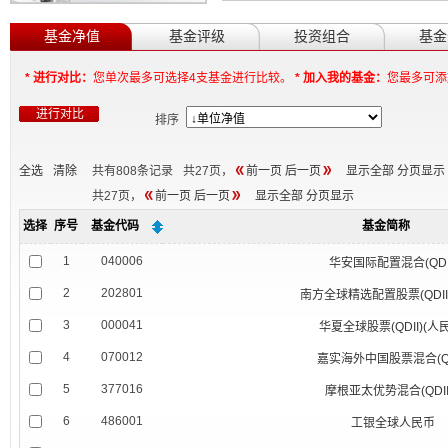
基金净值
基金评级
投资组合
基金
* 进行对比：
您单次最多可选择4支基金进行比较。
* 加入我的基金：
您最多可添
进行对比
排序
全选
清除
共有
808
条记录
共
27
页，
前一页
后一页
显示全部
分页显示
共
27
页，
前一页
后一页
显示全部
分页显示
选择
序号
基金代码
基金简称
1
040006
华安国际配置混合(QDI
2
202801
南方全球精选配置股票(QDII-
3
000041
华夏全球股票(QDII)(人
4
070012
嘉实海外中国股票混合(QD
5
377016
摩根亚太优势混合(QDII
6
486001
工银全球人民币