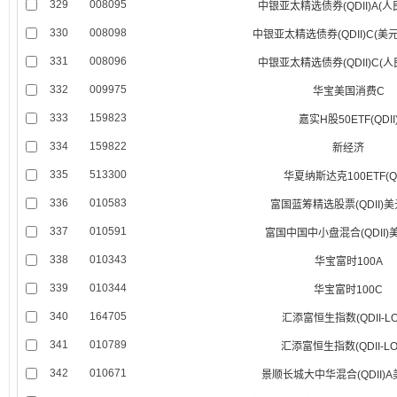
329
008095
中银亚太精选债券(QDII)A(
330
008098
中银亚太精选债券(QDII)C(美
331
008096
中银亚太精选债券(QDII)C(
332
009975
华宝美国消费C
333
159823
嘉实H股50ETF(QDII
334
159822
新经济
335
513300
华夏纳斯达克100ETF(QD
336
010583
富国蓝筹精选股票(QDII)
337
010591
富国中国中小盘混合(QDII)
338
010343
华宝富时100A
339
010344
华宝富时100C
340
164705
汇添富恒生指数(QDII-LO
341
010789
汇添富恒生指数(QDII-LO
342
010671
景顺长城大中华混合(QDII)