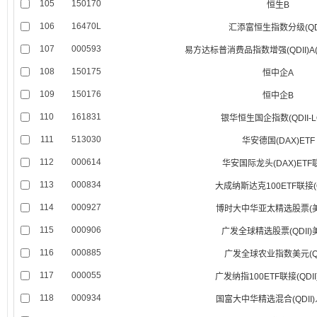
105
150170
恒生B
106
16470L
汇添富恒生指数分级(QDI
107
000593
易方达标普消费品指数增强(QDII)A
108
150175
恒中企A
109
150176
恒中企B
110
161831
银华恒生国企指数(QDII-L
111
513030
华安德国(DAX)ETF
112
000614
华安国际龙头(DAX)ETF
113
000834
大成纳斯达克100ETF联接(Q
114
000927
博时大中华亚太精选股票(
115
000906
广发全球精选股票(QDII)
116
000885
广发全球农业指数美元(QD
117
000055
广发纳指100ETF联接(QDI
118
000934
国富大中华精选混合(QDII