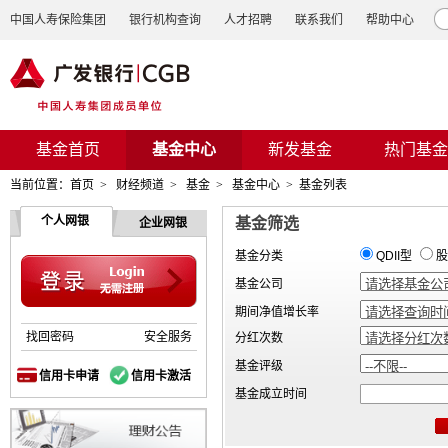
中国人寿保险集团
银行机构查询
人才招聘
联系我们
帮助中心
基金首页
基金中心
新发基金
热门基金
当前位置：
首页
>
财经频道
>
基金
>
基金中心
>
基金列表
个人网银
基金筛选
企业网银
基金分类
QDII型
股
基金公司
期间净值增长率
找回密码
安全服务
分红次数
基金评级
信用卡申请
信用卡激活
基金成立时间