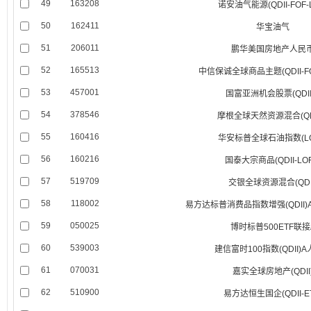
49
163208
诺安油气能源(QDII-FOF-
50
162411
华宝油气
51
206011
鹏华美国房地产人民
52
165513
中信保诚全球商品主题(QDII-FO
53
457001
国富亚洲机会股票(QDII
54
378546
摩根全球天然资源混合(QDI
55
160416
华安标普全球石油指数(LO
56
160216
国泰大宗商品(QDII-LOF
57
519709
交银全球资源混合(QDI
58
118002
易方达标普消费品指数增强(QDII)
59
050025
博时标普500ETF联接
60
539003
建信富时100指数(QDII)
61
070031
嘉实全球房地产(QDII
62
510900
易方达恒生国企(QDII-ET