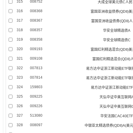
315
008752
大成全球美元债C人民
316
008368
富国亚洲收益债券(QDII)
317
008367
富国亚洲收益债券(QDII)
318
008357
华安全球精选债A
319
008358
华安全球精选债C
320
009193
富国红利精选混合(QDII)
321
009108
富国红利精选混合(QDII)
322
007813
易方达中证浙江新动能ETF联接(
323
007814
易方达中证浙江新动能ETF联接(
324
159803
易方达中证浙江新动能ETF(Q
325
009225
天弘中证中美互联网
326
009226
天弘中证中美互联网
327
513080
华安法国CAC40ET
328
008097
中银亚太精选债券(QDII)A(美