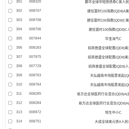
301
008320
鹏华全球中短债债券C类人民币(
302
008707
建信富时100指数(QDII)A
303
008708
建信富时100指数(QDII)
304
008706
建信富时100指数(QDII)
305
007844
华宝油气C
306
008183
招商普盛全球配置(QDII)
307
007975
招商普盛全球配置(QDII)
308
007729
招商普盛全球配置(QDII)
309
008763
天弘越南市场股票发起(QDI
310
008764
天弘越南市场股票发起(QDI
311
008285
易方达全球医药行业混合(QDII)A
312
008284
易方达全球医药行业混合(QDII)A
313
008972
恒生中小C
314
008751
大成全球美元债A人民