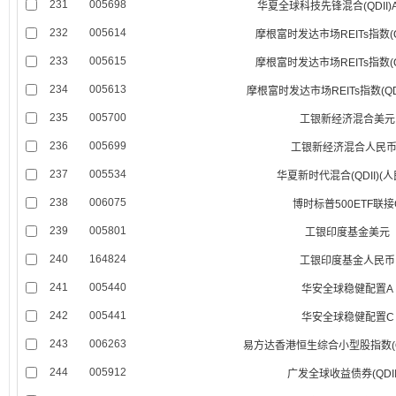
231
005698
华夏全球科技先锋混合(QDII)
232
005614
摩根富时发达市场REITs指数(Q
233
005615
摩根富时发达市场REITs指数(Q
234
005613
摩根富时发达市场REITs指数(QD
235
005700
工银新经济混合美元
236
005699
工银新经济混合人民币
237
005534
华夏新时代混合(QDII)(人
238
006075
博时标普500ETF联接
239
005801
工银印度基金美元
240
164824
工银印度基金人民币
241
005440
华安全球稳健配置A
242
005441
华安全球稳健配置C
243
006263
易方达香港恒生综合小型股指数(QDI
244
005912
广发全球收益债券(QDII