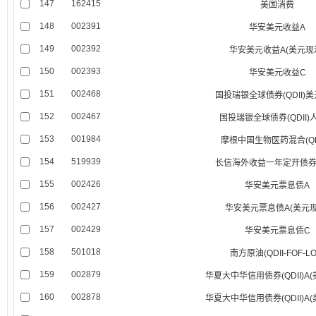
147
162415
美国消费
148
002391
华安美元收益A
149
002392
华安美元收益A(美元现
150
002393
华安美元收益C
151
002468
国投瑞银全球债券(QDII)
152
002467
国投瑞银全球债券(QDII)
153
001984
摩根中国生物医药混合(QDI
154
519939
长信海外收益一年定开债券(Q
155
002426
华安美元票息债A
156
002427
华安美元票息债A(美元现
157
002429
华安美元票息债C
158
501018
南方原油(QDII-FOF-LO
159
002879
华夏大中华信用债券(QDII)A
160
002878
华夏大中华信用债券(QDII)A