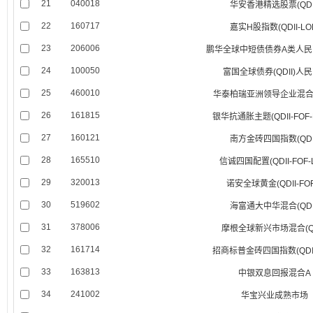
21
040018
华安香港精选股票(QDI
22
160717
嘉实H股指数(QDII-LO
23
206006
鹏华全球中短债债券A类人民币(
24
100050
富国全球债券(QDII)人
25
460010
华泰柏瑞亚洲领导企业混合(Q
26
161815
银华抗通胀主题(QDII-FOF-
27
160121
南方金砖四国指数(QDI
28
165510
信诚四国配置(QDII-FOF-
29
320013
诺安全球黄金(QDII-FOF
30
519602
海富通大中华混合(QDI
31
378006
摩根全球新兴市场混合(QD
32
161714
招商标普金砖四国指数(QDII-
33
163813
中银双息回报混合A
34
241002
华宝兴业成熟市场