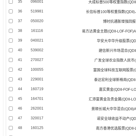
35
096001
大成标普500等权重指数(QDI
36
519981
长信标普100等权重指数(QDII
37
050020
博时抗通胀增强回报
38
161116
易方达黄金主题(QDII-LOF-FOF
39
040021
华安大中华升级股票(QDI
40
539002
建信新兴市场混合(QDII
41
270027
广发全球农业指数人民币(QD
42
100055
富国全球科技互联网股票(QD
43
229001
泰达宏利全球新格局(QDII-
44
160719
嘉实黄金(QDII-FOF-LO
45
164701
汇添富黄金及贵金属(QDII-LOF
46
262001
景顺长城大中华混合(QDII)
47
320017
诺安全球收益不动产(QDI
48
160125
南方香港优选股票(QDII-L