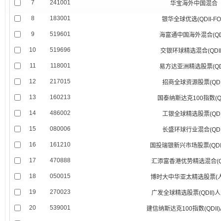
7
241001
华宝海外中国混合
8
183001
银华全球优选(QDII-FO
9
519601
海富通中国海外混合(QDI
10
519696
交银环球精选混合(QDII
11
118001
易方达亚洲精选股票(QDI
12
217015
招商全球资源股票(QDI
13
160213
国泰纳斯达克100指数(QD
14
486002
工银全球精选股票(QDI
15
080006
长盛环球行业混合(QDI
16
161210
国投瑞银新兴市场股票(QDII-
17
470888
汇添富香港优势精选混合(QD
18
050015
博时大中华亚太精选股票(
19
270023
广发全球精选股票(QDII)
20
539001
建信纳斯达克100指数(QDII