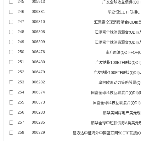
245
005913
广发全球收益债券(QDII
246
006381
华夏恒生ETF联接C
247
006310
汇添富全球消费混合(QDII)
248
006308
汇添富全球消费混合(QDII)
249
006309
汇添富全球消费混合(QDII)
250
006476
南方原油(QDII-FOF)
251
006480
广发纳指100ETF联接(QDI
252
006479
广发纳指100ETF联接(QDII
253
006282
摩根欧洲动力策略股票(QDI
254
006374
国富全球科技互联混合(QDII)
255
006373
国富全球科技互联混合(QDII
256
006283
鹏华美国房地产美元现
257
006285
鹏华全球中短债债券A类美元现汇(
258
006329
易方达中证海外中国互联网50ETF联接(QD