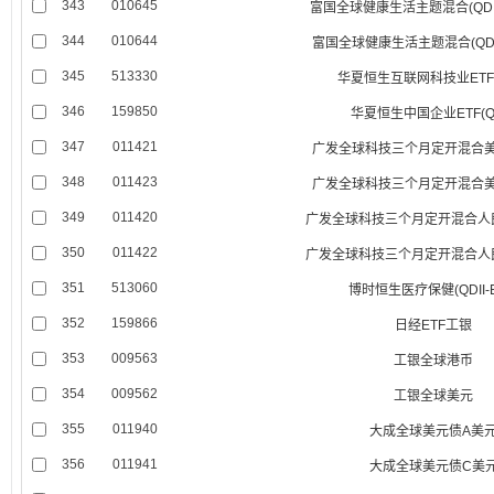
343
010645
富国全球健康生活主题混合(QDI
344
010644
富国全球健康生活主题混合(QDI
345
513330
华夏恒生互联网科技业ETF(Q
346
159850
华夏恒生中国企业ETF(QD
347
011421
广发全球科技三个月定开混合美元(
348
011423
广发全球科技三个月定开混合美元(
349
011420
广发全球科技三个月定开混合人民币
350
011422
广发全球科技三个月定开混合人民币
351
513060
博时恒生医疗保健(QDII-E
352
159866
日经ETF工银
353
009563
工银全球港币
354
009562
工银全球美元
355
011940
大成全球美元债A美
356
011941
大成全球美元债C美