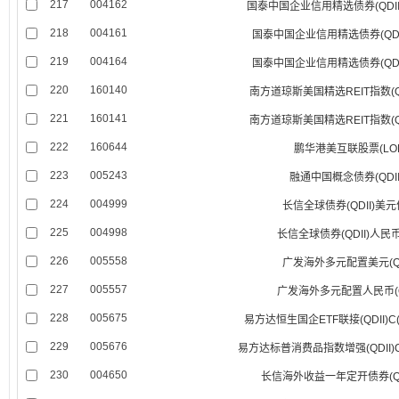
217
004162
国泰中国企业信用精选债券(QDI
218
004161
国泰中国企业信用精选债券(QDI
219
004164
国泰中国企业信用精选债券(QDI
220
160140
南方道琼斯美国精选REIT指数(QDI
221
160141
南方道琼斯美国精选REIT指数(QDI
222
160644
鹏华港美互联股票(LOF
223
005243
融通中国概念债券(QDII
224
004999
长信全球债券(QDII)美
225
004998
长信全球债券(QDII)人民
226
005558
广发海外多元配置美元(QD
227
005557
广发海外多元配置人民币(QD
228
005675
易方达恒生国企ETF联接(QDII)
229
005676
易方达标普消费品指数增强(QDII)
230
004650
长信海外收益一年定开债券(QD