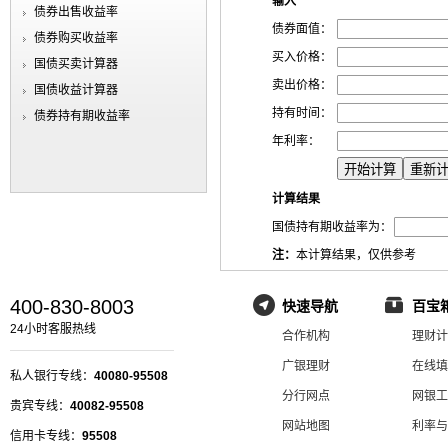
输入
债券出售收益率
债券面值：
债券购买收益率
买入价格：
国债买卖计算器
卖出价格：
国债收益计算器
持有时间：
债券持有期收益率
年利率：
计算结果
国债持有期收益率为：
注：
本计算结果，仅供参考
400-830-8003
快速导航
百宝
24小时客服热线
合作机构
理财计
广银理财
在线填
私人银行专线：
40080-95508
分行网点
网银工
贵宾专线：
40082-95508
网站地图
利率与
信用卡专线：
95508