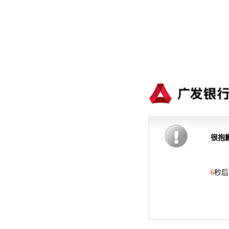
很抱
6
秒后