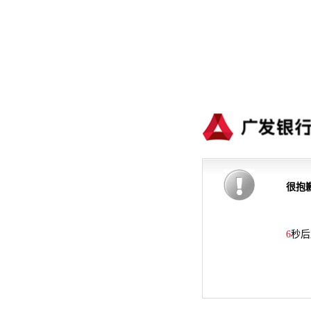
很抱
6
秒后