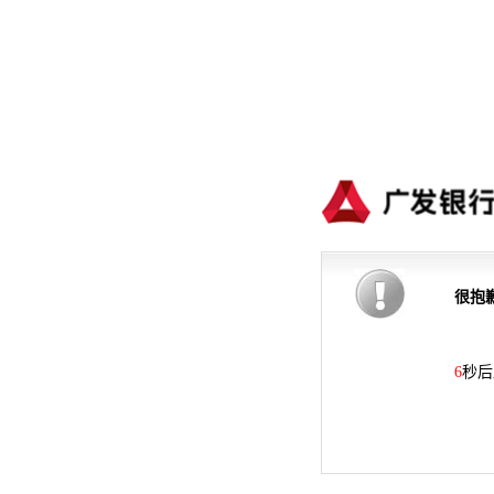
很抱
6
秒后