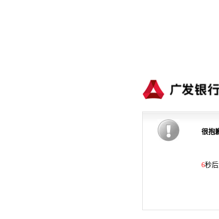
很抱
6
秒后