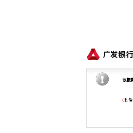
很抱
6
秒后