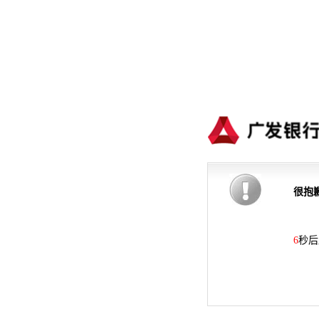
很抱
6
秒后