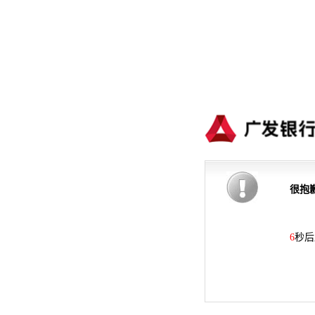
很抱
6
秒后