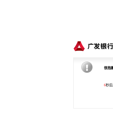
很抱
6
秒后