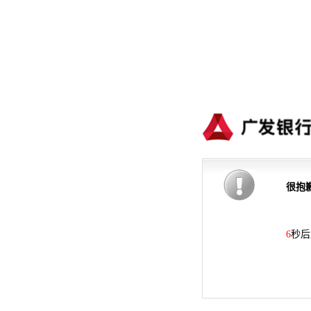
很抱
6
秒后