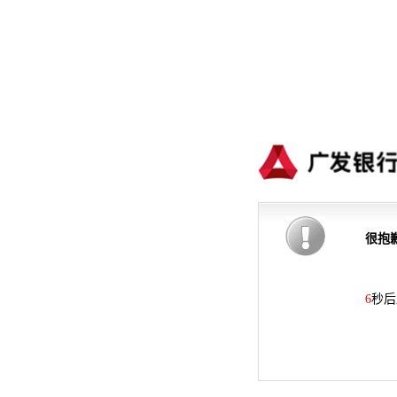
很抱
6
秒后