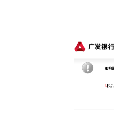
很抱
6
秒后