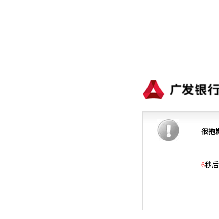
很抱
6
秒后